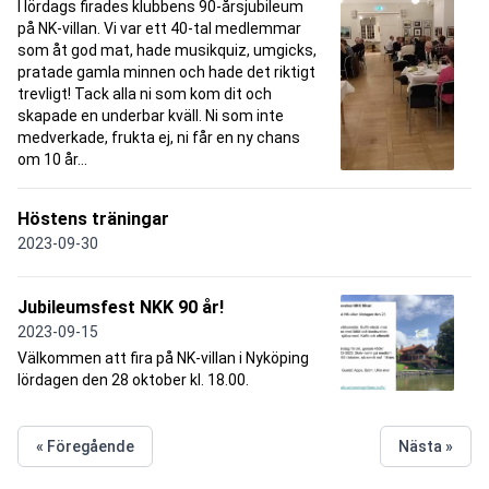
I lördags firades klubbens 90-årsjubileum
på NK-villan. Vi var ett 40-tal medlemmar
som åt god mat, hade musikquiz, umgicks,
pratade gamla minnen och hade det riktigt
trevligt! Tack alla ni som kom dit och
skapade en underbar kväll. Ni som inte
medverkade, frukta ej, ni får en ny chans
om 10 år...
Höstens träningar
2023-09-30
Jubileumsfest NKK 90 år!
2023-09-15
Välkommen att fira på NK-villan i Nyköping
lördagen den 28 oktober kl. 18.00.
« Föregående
Nästa »