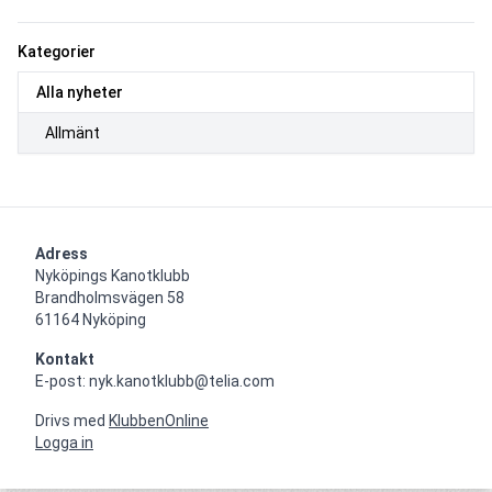
Kategorier
Alla nyheter
Allmänt
Adress
Nyköpings Kanotklubb

Brandholmsvägen 58 

61164 Nyköping
Kontakt
E-post: nyk.kanotklubb@telia.com
Drivs med
KlubbenOnline
Logga in