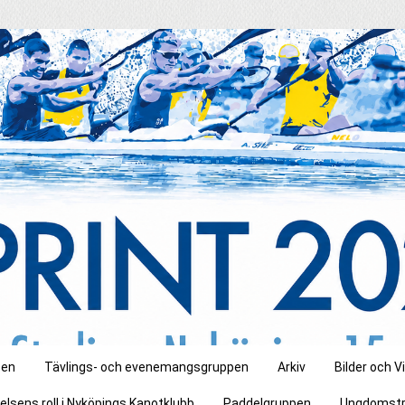
pen
Tävlings- och evenemangsgruppen
Arkiv
Bilder och V
elsens roll i Nyköpings Kanotklubb
Paddelgruppen
Ungdomstr