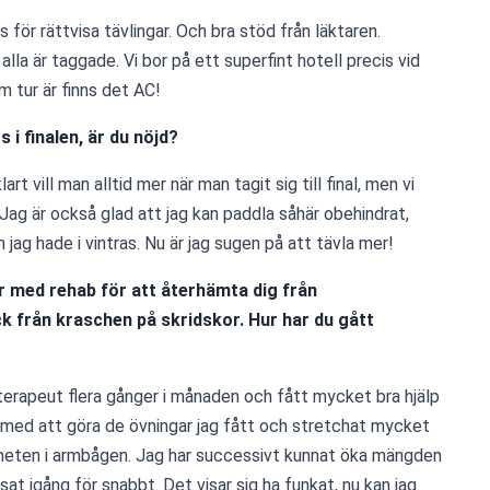
s för rättvisa tävlingar. Och bra stöd från läktaren. 
lla är taggade. Vi bor på ett superfint hotell precis vid 
m tur är finns det AC!
 i finalen, är du nöjd?
art vill man alltid mer när man tagit sig till final, men vi 
 Jag är också glad att jag kan paddla såhär obehindrat, 
jag hade i vintras. Nu är jag sugen på att tävla mer!
r med rehab för att återhämta dig från 
 från kraschen på skridskor. Hur har du gått 
oterapeut flera gånger i månaden och fått mycket bra hjälp 
a med att göra de övningar jag fått och stretchat mycket 
ligheten i armbågen. Jag har successivt kunnat öka mängden 
sat igång för snabbt. Det visar sig ha funkat, nu kan jag 