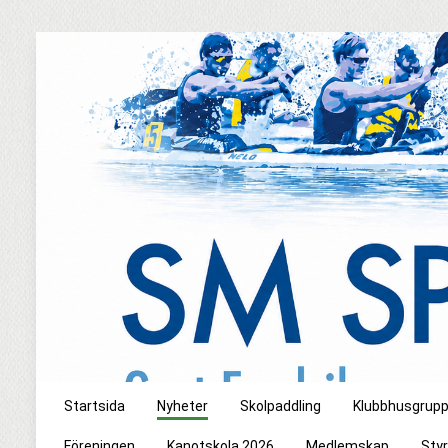
Startsida
Nyheter
Skolpaddling
Klubbhusgrup
Föreningen
Kanotskola 2026
Medlemskap
Styr