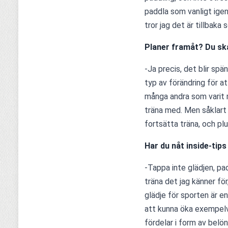
paddla som vanligt igen.
tror jag det är tillbaka 
Planer framåt? Du ska 
-Ja precis, det blir sp
typ av förändring för at
många andra som varit m
träna med. Men såklart 
fortsätta träna, och pl
Har du nåt inside-tips
-Tappa inte glädjen, padd
träna det jag känner för
glädje för sporten är e
att kunna öka exempelvi
fördelar i form av belön