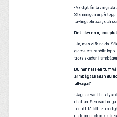
-Väldigt fin tävlingsplat
Stämningen är på topp, a
tävlingsplatsen, och so
Det blev en sjundeplats
-Ja, men vi är nöjda. Såkl
gjorde ett stabilt lopp.
trots skadan i armbågen 
Du har haft en tuff vå
armbågsskadan du fick
tillväga? 
-Jag har varit hos fysi
därifrån. Sen varit nog
för att få tillbaka rör
paddling, och inte stres