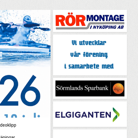
ideoklipp
äningar