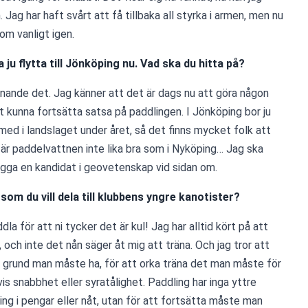
 Jag har haft svårt att få tillbaka all styrka i armen, men nu 
som vanligt igen. 
ju flytta till Jönköping nu. Vad ska du hitta på?
ännande det. Jag känner att det är dags nu att göra någon 
t kunna fortsätta satsa på paddlingen. I Jönköping bor ju 
ed i landslaget under året, så det finns mycket folk att 
är paddelvattnen inte lika bra som i Nyköping… Jag ska 
ugga en kandidat i geovetenskap vid sidan om. 
 som du vill dela till klubbens yngre kanotister?
la för att ni tycker det är kul! Jag har alltid kört på att 
, och inte det nån säger åt mig att träna. Och jag tror att 
n grund man måste ha, för att orka träna det man måste för 
s snabbhet eller syratålighet. Paddling har inga yttre 
ing i pengar eller nåt, utan för att fortsätta måste man 