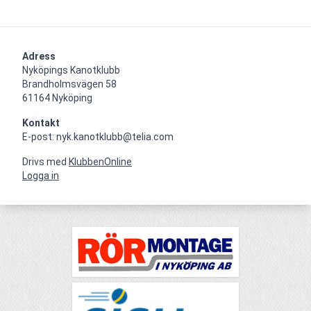
Adress
Nyköpings Kanotklubb

Brandholmsvägen 58 

61164 Nyköping
Kontakt
E-post: nyk.kanotklubb@telia.com
Drivs med
KlubbenOnline
Logga in