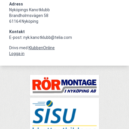
Adress
Nyköpings Kanotklubb

Brandholmsvägen 58 

61164 Nyköping
Kontakt
E-post: nyk.kanotklubb@telia.com
Drivs med
KlubbenOnline
Logga in