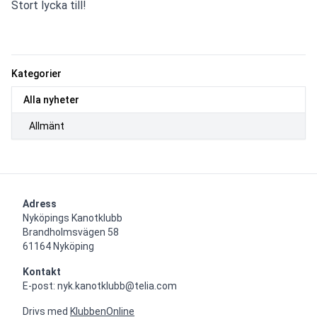
Stort lycka till!
Kategorier
Alla nyheter
Allmänt
Adress
Nyköpings Kanotklubb

Brandholmsvägen 58 

61164 Nyköping
Kontakt
E-post: nyk.kanotklubb@telia.com
Drivs med
KlubbenOnline