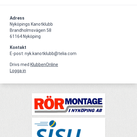
Adress
Nyköpings Kanotklubb

Brandholmsvägen 58 

61164 Nyköping
Kontakt
E-post: nyk.kanotklubb@telia.com
Drivs med
KlubbenOnline
Logga in