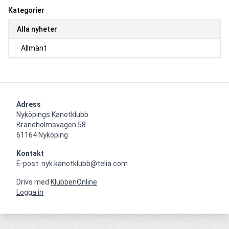
Kategorier
Alla nyheter
Allmänt
Adress
Nyköpings Kanotklubb

Brandholmsvägen 58 

61164 Nyköping
Kontakt
E-post: nyk.kanotklubb@telia.com
Drivs med
KlubbenOnline
Logga in