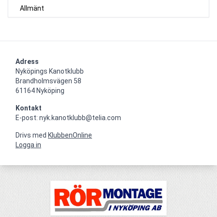
Allmänt
Adress
Nyköpings Kanotklubb

Brandholmsvägen 58 

61164 Nyköping
Kontakt
E-post: nyk.kanotklubb@telia.com
Drivs med
KlubbenOnline
Logga in