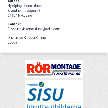
Adress
Nyköpings Kanotklubb

Brandholmsvägen 58 

61164 Nyköping
Kontakt
E-post: nyk.kanotklubb@telia.com
Drivs med
KlubbenOnline
Logga in