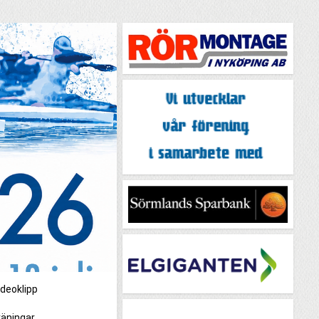
ideoklipp
äningar