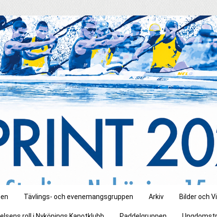
pen
Tävlings- och evenemangsgruppen
Arkiv
Bilder och V
elsens roll i Nyköpings Kanotklubb
Paddelgruppen
Ungdomstr