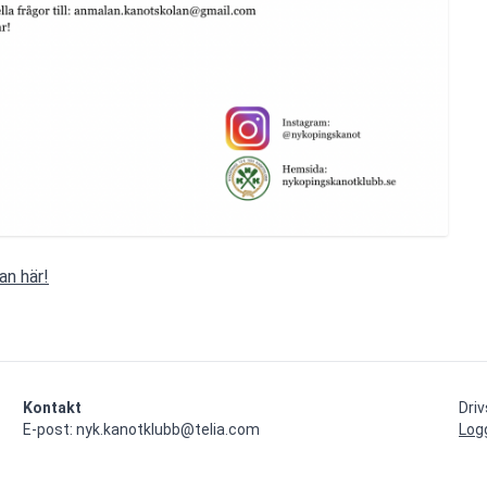
an här!
Kontakt
Dri
E-post: nyk.kanotklubb@telia.com
Log