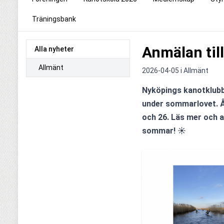
Träningsbank
Anmälan til
Alla nyheter
Allmänt
2026-04-05 i
Allmänt
Nyköpings kanotklubb 
under sommarlovet. Å
och 26. Läs mer och an
sommar! ☀️