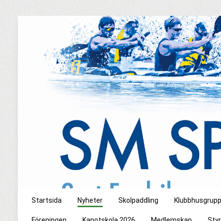
Startsida
Nyheter
Skolpaddling
Klubbhusgrup
Föreningen
Kanotskola 2026
Medlemskap
Styr