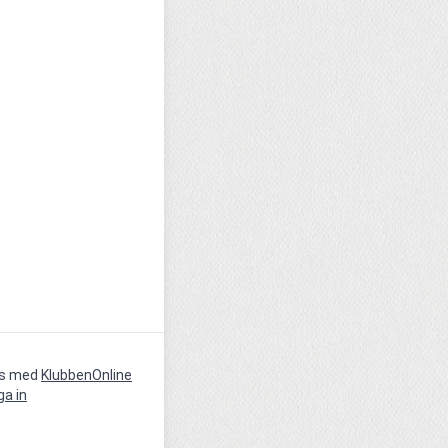
vs med
KlubbenOnline
ga in