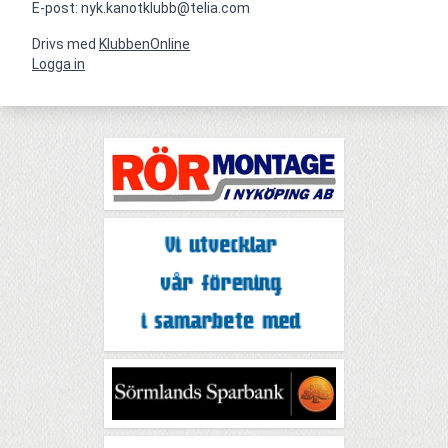
E-post: nyk.kanotklubb@telia.com
Drivs med
KlubbenOnline
Logga in