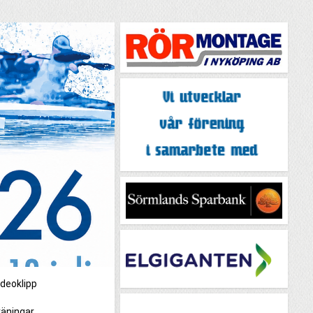
ideoklipp
äningar