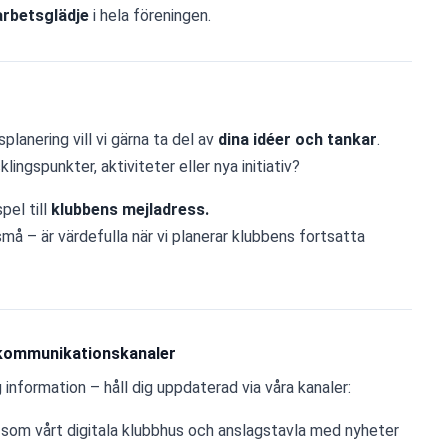
arbetsglädje
 i hela föreningen.
lanering vill vi gärna ta del av 
dina idéer och tankar
.
lingspunkter, aktiviteter eller nya initiativ?
el till 
klubbens mejladress.
må – är värdefulla när vi planerar klubbens fortsatta 
 kommunikationskanaler
g information – håll dig uppdaterad via våra kanaler:
 som vårt digitala klubbhus och anslagstavla med nyheter 