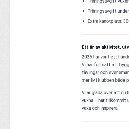
Träningsavgift vuxen
Träningsavgift under
Extra kanotplats: 30
Ett år av aktivitet, 
2025 har varit ett händ
Vi har fortsatt att byg
tävlingar och eveneman
mer liv i klubben både 
Vi är glada över att nu h
vuxna – har tillkommit 
växa och inspirera.