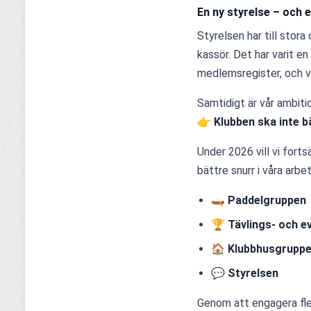
En ny styrelse – och
Styrelsen har till stora 
kassör. Det har varit e
medlemsregister, och vi
Samtidigt är vår ambitio
👉 
Klubben ska inte b
Under 2026 vill vi forts
bättre snurr i våra arbe
🛶 
Paddelgruppen
🏆 
Tävlings- och 
🏠 
Klubbhusgrupp
💬 
Styrelsen
Genom att engagera fler 