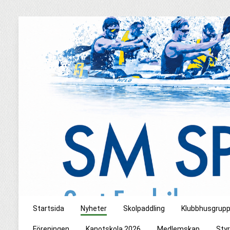
Startsida
Nyheter
Skolpaddling
Klubbhusgrup
Föreningen
Kanotskola 2026
Medlemskap
Styr