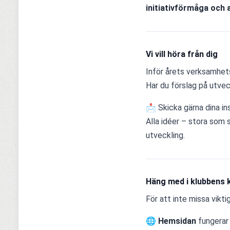
initiativförmåga och 
Vi vill höra från dig
Inför årets verksamhetsp
Har du förslag på utveck
📩 Skicka gärna dina insp
Alla idéer – stora som s
utveckling.
Häng med i klubbens
För att inte missa vikti
🌐 
Hemsidan
 fungerar