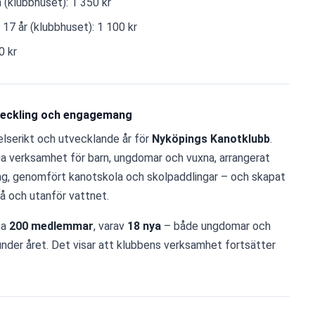
 (klubbhuset): 1 350 kr
 17 år (klubbhuset): 1 100 kr
0 kr
utveckling och engagemang
elserikt och utvecklande år för 
Nyköpings Kanotklubb
.
ga verksamhet för barn, ungdomar och vuxna, arrangerat 
g, genomfört kanotskola och skolpaddlingar – och skapat 
på och utanför vattnet.
a 
200 medlemmar
, varav 
18 nya
 – både ungdomar och 
under året. Det visar att klubbens verksamhet fortsätter 