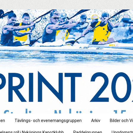
pen
Tävlings- och evenemangsgruppen
Arkiv
Bilder och V
elsens roll i Nyköpings Kanotklubb
Paddelgruppen
Ungdomstr