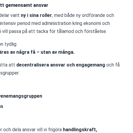
 ett gemensamt ansvar
delar varit 
ny i sina roller
, med både ny ordförande och 
n intensiv period med administration kring ekonomi och 
 vill passa på att tacka för tålamod och förståelse.
n tydlig:
äras av några få – utan av många.
ätta att 
decentralisera ansvar och engagemang
 och få 
tsgrupper:
evenemangsgruppen
en
och dela ansvar vill vi frigöra 
handlingskraft, 