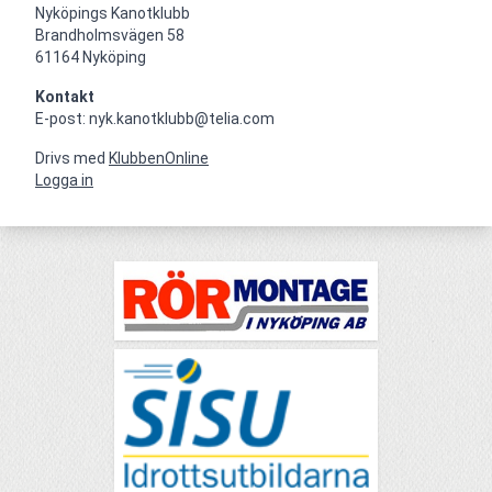
Nyköpings Kanotklubb

Brandholmsvägen 58 

61164 Nyköping
Kontakt
E-post: nyk.kanotklubb@telia.com
Drivs med
KlubbenOnline
Logga in