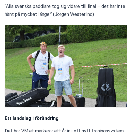
“Alla svenska paddlare tog sig vidare till final – det har inte 
hänt på mycket länge.” (Jörgen Westerlind)
Ett landslag i förändring
Det här VM:et markerar ett år in i ett nytt träningssystem, 