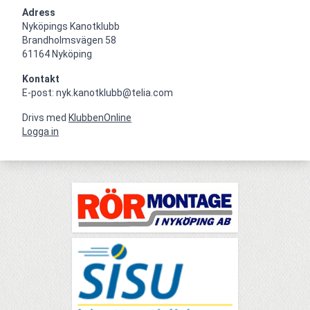
Adress
Nyköpings Kanotklubb

Brandholmsvägen 58 

61164 Nyköping
Kontakt
E-post: nyk.kanotklubb@telia.com
Drivs med
KlubbenOnline
Logga in