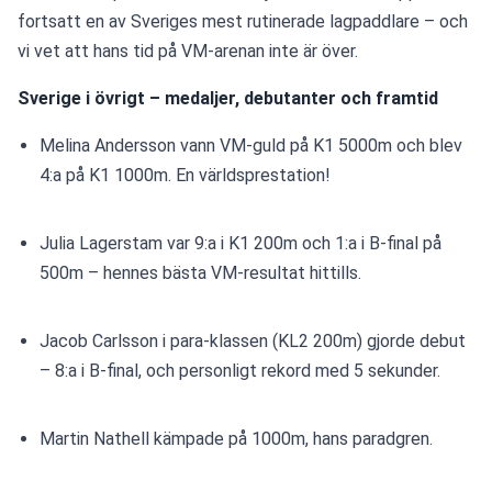
fortsatt en av Sveriges mest rutinerade lagpaddlare – och 
vi vet att hans tid på VM-arenan inte är över.
Sverige i övrigt – medaljer, debutanter och framtid
Melina Andersson vann VM-guld på K1 5000m och blev 
4:a på K1 1000m. En världsprestation!
Julia Lagerstam var 9:a i K1 200m och 1:a i B-final på 
500m – hennes bästa VM-resultat hittills.
Jacob Carlsson i para-klassen (KL2 200m) gjorde debut 
– 8:a i B-final, och personligt rekord med 5 sekunder.
Martin Nathell kämpade på 1000m, hans paradgren.