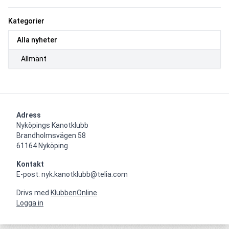
Kategorier
Alla nyheter
Allmänt
Adress
Nyköpings Kanotklubb

Brandholmsvägen 58 

61164 Nyköping
Kontakt
E-post: nyk.kanotklubb@telia.com
Drivs med
KlubbenOnline
Logga in