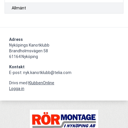
Allmänt
Adress
Nyköpings Kanotklubb

Brandholmsvägen 58 

61164 Nyköping
Kontakt
E-post: nyk.kanotklubb@telia.com
Drivs med
KlubbenOnline
Logga in