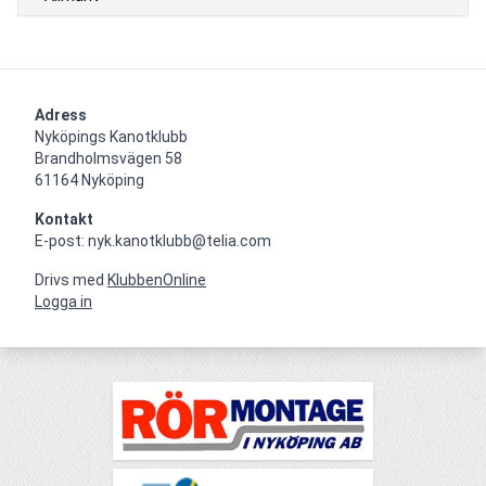
Adress
Nyköpings Kanotklubb

Brandholmsvägen 58 

61164 Nyköping
Kontakt
E-post: nyk.kanotklubb@telia.com
Drivs med
KlubbenOnline
Logga in