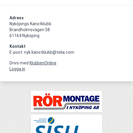
Adress
Nyköpings Kanotklubb

Brandholmsvägen 58 

61164 Nyköping
Kontakt
E-post: nyk.kanotklubb@telia.com
Drivs med
KlubbenOnline
Logga in