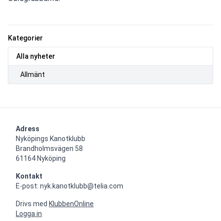
Kategorier
Alla nyheter
Allmänt
Adress
Nyköpings Kanotklubb

Brandholmsvägen 58 

61164 Nyköping
Kontakt
E-post: nyk.kanotklubb@telia.com
Drivs med
KlubbenOnline
Logga in