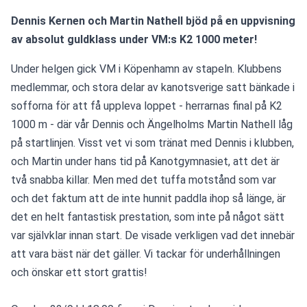
Dennis Kernen och Martin Nathell bjöd på en uppvisning 
av absolut guldklass under VM:s K2 1000 meter!
Under helgen gick VM i Köpenhamn av stapeln. Klubbens 
medlemmar, och stora delar av kanotsverige satt bänkade i 
sofforna för att få uppleva loppet - herrarnas final på K2 
1000 m - där vår Dennis och Ängelholms Martin Nathell låg 
på startlinjen. Visst vet vi som tränat med Dennis i klubben, 
och Martin under hans tid på Kanotgymnasiet, att det är 
två snabba killar. Men med det tuffa motstånd som var 
och det faktum att de inte hunnit paddla ihop så länge, är 
det en helt fantastisk prestation, som inte på något sätt 
var självklar innan start. De visade verkligen vad det innebär 
att vara bäst när det gäller. Vi tackar för underhållningen 
och önskar ett stort grattis!  