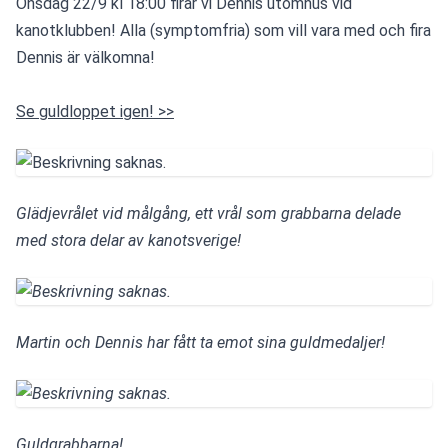
Onsdag 22/9 kl 18:00 firar vi Dennis utomhus vid 
kanotklubben! Alla (symptomfria) som vill vara med och fira 
Dennis är välkomna!
Se guldloppet igen! >>
Glädjevrålet vid målgång, ett vrål som grabbarna delade 
med stora delar av kanotsverige!
Martin och Dennis har fått ta emot sina guldmedaljer!
Guldgrabbarna!