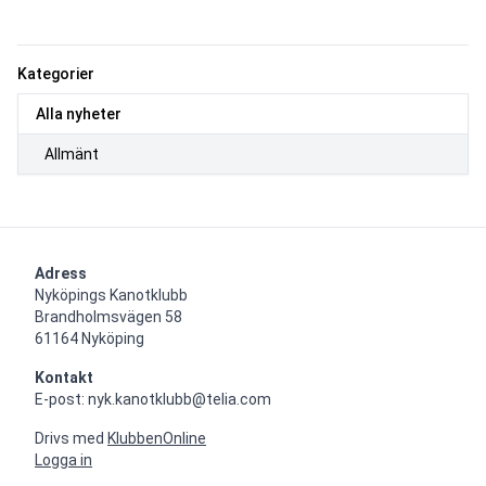
Kategorier
Alla nyheter
Allmänt
Adress
Nyköpings Kanotklubb

Brandholmsvägen 58 

61164 Nyköping
Kontakt
E-post: nyk.kanotklubb@telia.com
Drivs med
KlubbenOnline
Logga in