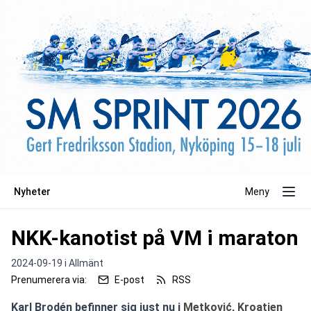
Nyheter
Meny
NKK-kanotist på VM i maraton
2024-09-19 i
Allmänt
Prenumerera via:
E-post
RSS
Karl Brodén befinner sig just nu i 
Metković, Kroatien 