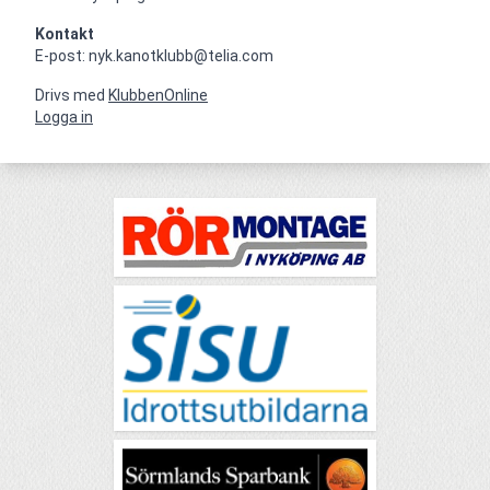
Kontakt
E-post: nyk.kanotklubb@telia.com
Drivs med
KlubbenOnline
Logga in