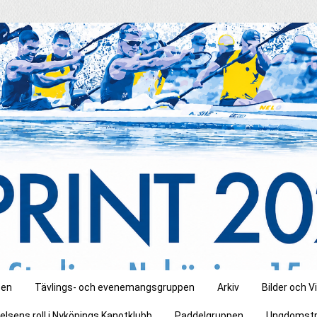
pen
Tävlings- och evenemangsgruppen
Arkiv
Bilder och V
elsens roll i Nyköpings Kanotklubb
Paddelgruppen
Ungdomstr