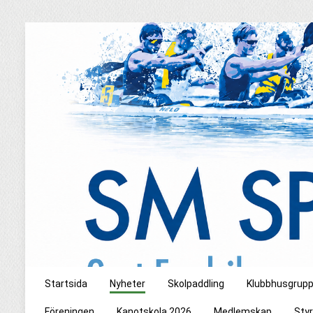
Startsida
Nyheter
Skolpaddling
Klubbhusgrup
Föreningen
Kanotskola 2026
Medlemskap
Styr