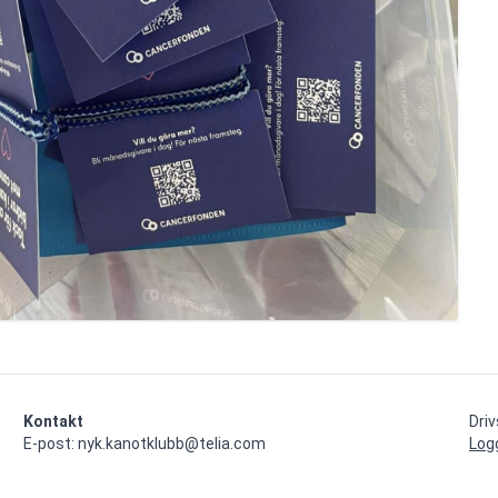
Kontakt
Dri
E-post: nyk.kanotklubb@telia.com
Log