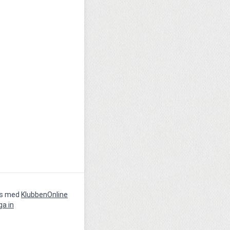
vs med
KlubbenOnline
ga in