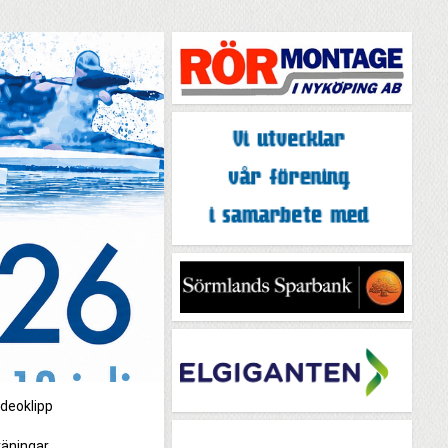
ideoklipp
äningar