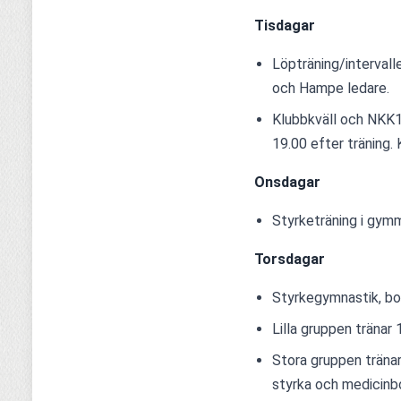
Tisdagar
Löpträning/intervall
och Hampe ledare. 
Klubbkväll och NKK1
19.00 efter träning. K
Onsdagar
Styrketräning i gymm
Torsdagar
Styrkegymnastik, bol
Lilla gruppen tränar
Stora gruppen tränar 
styrka och medicinbo