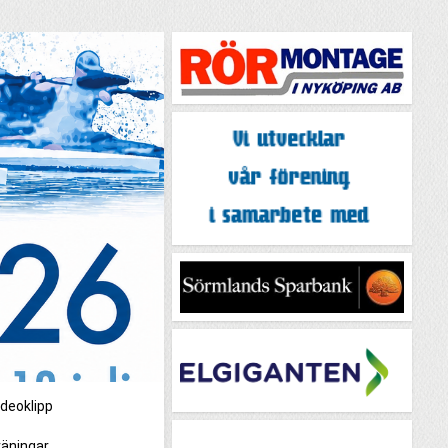
ideoklipp
äningar