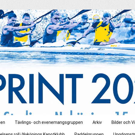
pen
Tävlings- och evenemangsgruppen
Arkiv
Bilder och V
elsens roll i Nyköpings Kanotklubb
Paddelgruppen
Ungdomstr