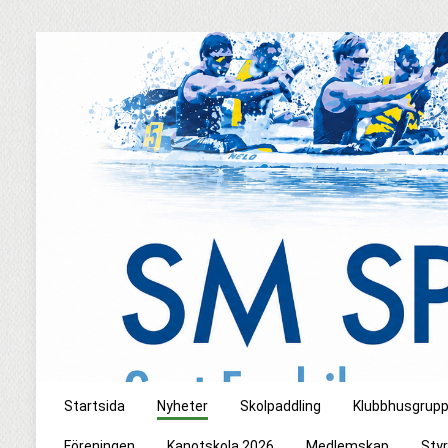
Startsida
Nyheter
Skolpaddling
Klubbhusgrup
Föreningen
Kanotskola 2026
Medlemskap
Styr